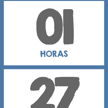
01
HORAS
27