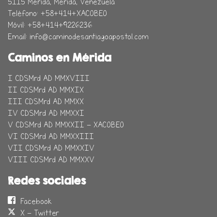
5115
Mérida, Mérida, Venezuela
Teléfono:
+58+414+XACOBEO
Móvil:
+58+414+9226236
Email:
info@caminodesantiagoapostol.com
Caminos en Mérida
I CDSMrd AD MMXVIII
II CDSMrd AD MMXIX
III CDSMrd AD MMXX
IV CDSMrd AD MMXXI
V CDSMrd AD MMXXII - XACOBEO
VI CDSMrd AD MMXXIII
VII CDSMrd AD MMXXIV
VIII CDSMrd AD MMXXV
Redes sociales
Facebook
X - Twitter